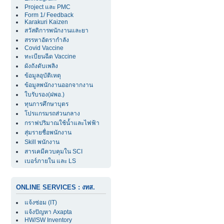
Project และ PMC
Form 1/ Feedback
Karakuri Kaizen
สวัสดิการพนักงานและยา
สรรหาอัตรากำลัง
Covid Vaccine
ทะเบียนฉีด Vaccine
ผังถังดับเพลิง
ข้อมูลอุบัติเหตุ
ข้อมูลพนักงานออกจากงาน
ใบรับรอง(ฝพอ.)
ทุนการศึกษาบุตร
โปรแกรมรถส่วนกลาง
กราฟปริมาณใช้น้ำและไฟฟ้า
สุ่มรายชื่อพนักงาน
Skill พนักงาน
สารเคมีควบคุมใน SCI
เบอร์ภายใน และ LS
ONLINE SERVICES : งทส.
แจ้งซ่อม (IT)
แจ้งปัญหา Axapta
HW/SW Inventory