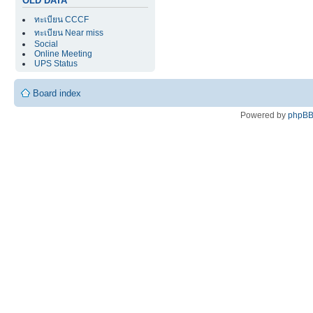
OLD DATA
ทะเบียน CCCF
ทะเบียน Near miss
Social
Online Meeting
UPS Status
Board index
Powered by
phpB