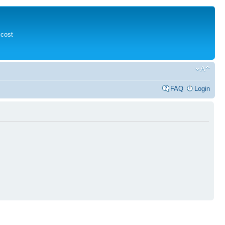
 cost
FAQ
Login