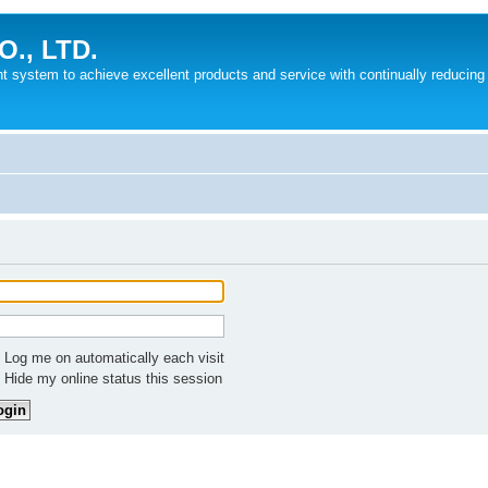
., LTD.
system to achieve excellent products and service with continually reducing
Log me on automatically each visit
Hide my online status this session