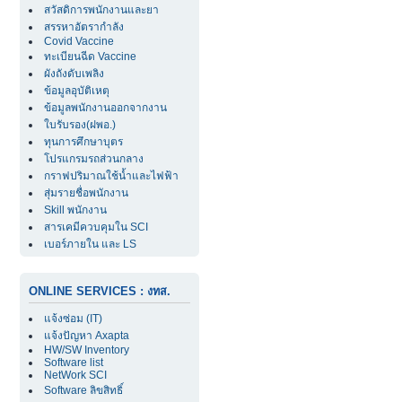
สวัสดิการพนักงานและยา
สรรหาอัตรากำลัง
Covid Vaccine
ทะเบียนฉีด Vaccine
ผังถังดับเพลิง
ข้อมูลอุบัติเหตุ
ข้อมูลพนักงานออกจากงาน
ใบรับรอง(ฝพอ.)
ทุนการศึกษาบุตร
โปรแกรมรถส่วนกลาง
กราฟปริมาณใช้น้ำและไฟฟ้า
สุ่มรายชื่อพนักงาน
Skill พนักงาน
สารเคมีควบคุมใน SCI
เบอร์ภายใน และ LS
ONLINE SERVICES : งทส.
แจ้งซ่อม (IT)
แจ้งปัญหา Axapta
HW/SW Inventory
Software list
NetWork SCI
Software ลิขสิทธิ์