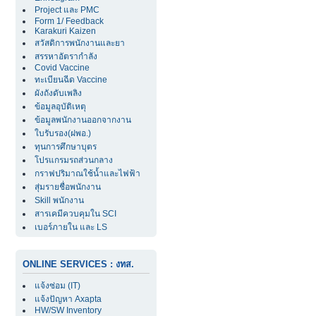
Project และ PMC
Form 1/ Feedback
Karakuri Kaizen
สวัสดิการพนักงานและยา
สรรหาอัตรากำลัง
Covid Vaccine
ทะเบียนฉีด Vaccine
ผังถังดับเพลิง
ข้อมูลอุบัติเหตุ
ข้อมูลพนักงานออกจากงาน
ใบรับรอง(ฝพอ.)
ทุนการศึกษาบุตร
โปรแกรมรถส่วนกลาง
กราฟปริมาณใช้น้ำและไฟฟ้า
สุ่มรายชื่อพนักงาน
Skill พนักงาน
สารเคมีควบคุมใน SCI
เบอร์ภายใน และ LS
ONLINE SERVICES : งทส.
แจ้งซ่อม (IT)
แจ้งปัญหา Axapta
HW/SW Inventory