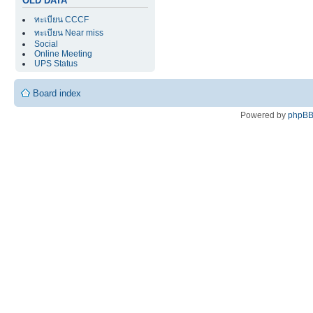
OLD DATA
ทะเบียน CCCF
ทะเบียน Near miss
Social
Online Meeting
UPS Status
Board index
Powered by
phpB