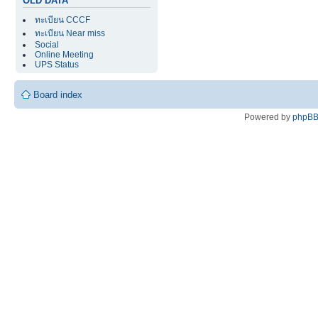
OLD DATA
ทะเบียน CCCF
ทะเบียน Near miss
Social
Online Meeting
UPS Status
Board index
Powered by
phpB