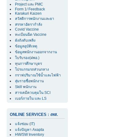
Project และ PMC
Form 1/ Feedback
Karakuri Kaizen
สวัสดิการพนักงานและยา
สรรหาอัตรากำลัง
Covid Vaccine
ทะเบียนฉีด Vaccine
ผังถังดับเพลิง
ข้อมูลอุบัติเหตุ
ข้อมูลพนักงานออกจากงาน
ใบรับรอง(ฝพอ.)
ทุนการศึกษาบุตร
โปรแกรมรถส่วนกลาง
กราฟปริมาณใช้น้ำและไฟฟ้า
สุ่มรายชื่อพนักงาน
Skill พนักงาน
สารเคมีควบคุมใน SCI
เบอร์ภายใน และ LS
ONLINE SERVICES : งทส.
แจ้งซ่อม (IT)
แจ้งปัญหา Axapta
HW/SW Inventory