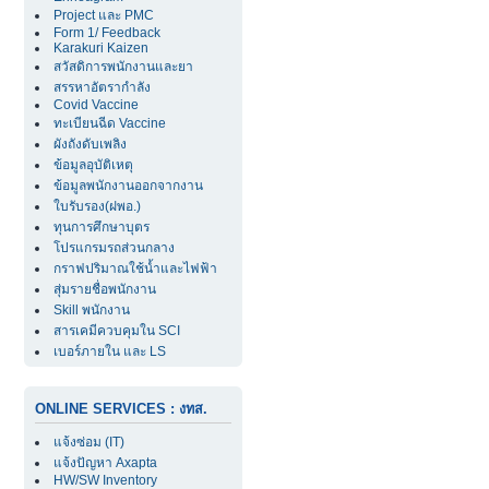
Project และ PMC
Form 1/ Feedback
Karakuri Kaizen
สวัสดิการพนักงานและยา
สรรหาอัตรากำลัง
Covid Vaccine
ทะเบียนฉีด Vaccine
ผังถังดับเพลิง
ข้อมูลอุบัติเหตุ
ข้อมูลพนักงานออกจากงาน
ใบรับรอง(ฝพอ.)
ทุนการศึกษาบุตร
โปรแกรมรถส่วนกลาง
กราฟปริมาณใช้น้ำและไฟฟ้า
สุ่มรายชื่อพนักงาน
Skill พนักงาน
สารเคมีควบคุมใน SCI
เบอร์ภายใน และ LS
ONLINE SERVICES : งทส.
แจ้งซ่อม (IT)
แจ้งปัญหา Axapta
HW/SW Inventory