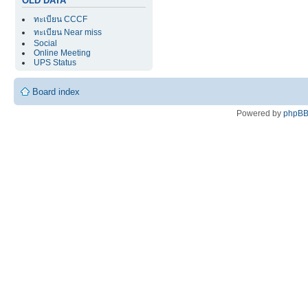
OLD DATA
ทะเบียน CCCF
ทะเบียน Near miss
Social
Online Meeting
UPS Status
Board index
Powered by
phpB