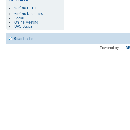
OLD DATA
ทะเบียน CCCF
ทะเบียน Near miss
Social
Online Meeting
UPS Status
Board index
Powered by
phpB