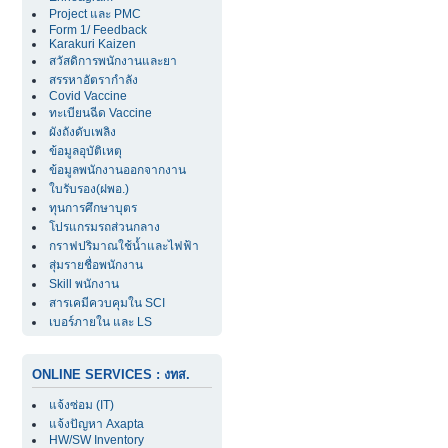
Project และ PMC
Form 1/ Feedback
Karakuri Kaizen
สวัสดิการพนักงานและยา
สรรหาอัตรากำลัง
Covid Vaccine
ทะเบียนฉีด Vaccine
ผังถังดับเพลิง
ข้อมูลอุบัติเหตุ
ข้อมูลพนักงานออกจากงาน
ใบรับรอง(ฝพอ.)
ทุนการศึกษาบุตร
โปรแกรมรถส่วนกลาง
กราฟปริมาณใช้น้ำและไฟฟ้า
สุ่มรายชื่อพนักงาน
Skill พนักงาน
สารเคมีควบคุมใน SCI
เบอร์ภายใน และ LS
ONLINE SERVICES : งทส.
แจ้งซ่อม (IT)
แจ้งปัญหา Axapta
HW/SW Inventory