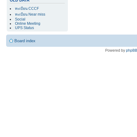
OLD DATA
ทะเบียน CCCF
ทะเบียน Near miss
Social
Online Meeting
UPS Status
Board index
Powered by
phpB