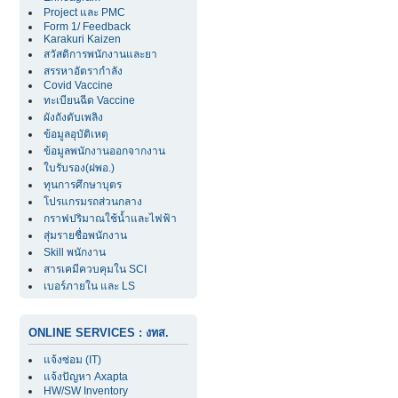
Project และ PMC
Form 1/ Feedback
Karakuri Kaizen
สวัสดิการพนักงานและยา
สรรหาอัตรากำลัง
Covid Vaccine
ทะเบียนฉีด Vaccine
ผังถังดับเพลิง
ข้อมูลอุบัติเหตุ
ข้อมูลพนักงานออกจากงาน
ใบรับรอง(ฝพอ.)
ทุนการศึกษาบุตร
โปรแกรมรถส่วนกลาง
กราฟปริมาณใช้น้ำและไฟฟ้า
สุ่มรายชื่อพนักงาน
Skill พนักงาน
สารเคมีควบคุมใน SCI
เบอร์ภายใน และ LS
ONLINE SERVICES : งทส.
แจ้งซ่อม (IT)
แจ้งปัญหา Axapta
HW/SW Inventory