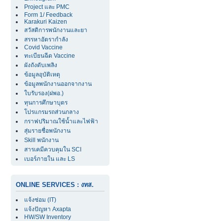
Project และ PMC
Form 1/ Feedback
Karakuri Kaizen
สวัสดิการพนักงานและยา
สรรหาอัตรากำลัง
Covid Vaccine
ทะเบียนฉีด Vaccine
ผังถังดับเพลิง
ข้อมูลอุบัติเหตุ
ข้อมูลพนักงานออกจากงาน
ใบรับรอง(ฝพอ.)
ทุนการศึกษาบุตร
โปรแกรมรถส่วนกลาง
กราฟปริมาณใช้น้ำและไฟฟ้า
สุ่มรายชื่อพนักงาน
Skill พนักงาน
สารเคมีควบคุมใน SCI
เบอร์ภายใน และ LS
ONLINE SERVICES : งทส.
แจ้งซ่อม (IT)
แจ้งปัญหา Axapta
HW/SW Inventory