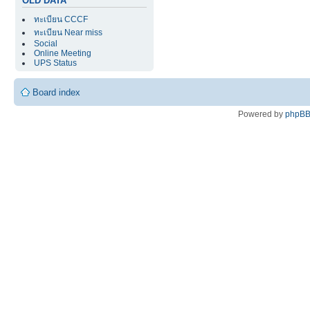
OLD DATA
ทะเบียน CCCF
ทะเบียน Near miss
Social
Online Meeting
UPS Status
Board index
Powered by
phpB