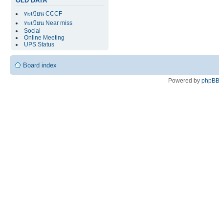
OLD DATA
ทะเบียน CCCF
ทะเบียน Near miss
Social
Online Meeting
UPS Status
Board index
Powered by
phpB