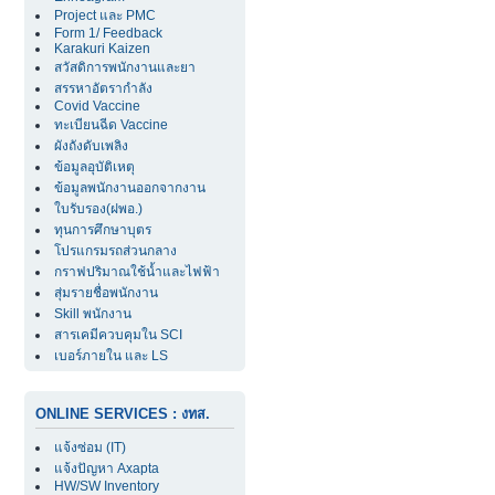
Project และ PMC
Form 1/ Feedback
Karakuri Kaizen
สวัสดิการพนักงานและยา
สรรหาอัตรากำลัง
Covid Vaccine
ทะเบียนฉีด Vaccine
ผังถังดับเพลิง
ข้อมูลอุบัติเหตุ
ข้อมูลพนักงานออกจากงาน
ใบรับรอง(ฝพอ.)
ทุนการศึกษาบุตร
โปรแกรมรถส่วนกลาง
กราฟปริมาณใช้น้ำและไฟฟ้า
สุ่มรายชื่อพนักงาน
Skill พนักงาน
สารเคมีควบคุมใน SCI
เบอร์ภายใน และ LS
ONLINE SERVICES : งทส.
แจ้งซ่อม (IT)
แจ้งปัญหา Axapta
HW/SW Inventory