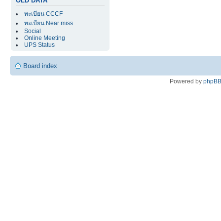
OLD DATA
ทะเบียน CCCF
ทะเบียน Near miss
Social
Online Meeting
UPS Status
Board index
Powered by
phpB