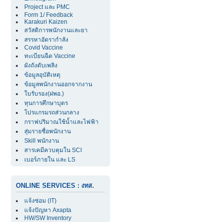
Project และ PMC
Form 1/ Feedback
Karakuri Kaizen
สวัสดิการพนักงานและยา
สรรหาอัตรากำลัง
Covid Vaccine
ทะเบียนฉีด Vaccine
ผังถังดับเพลิง
ข้อมูลอุบัติเหตุ
ข้อมูลพนักงานออกจากงาน
ใบรับรอง(ฝพอ.)
ทุนการศึกษาบุตร
โปรแกรมรถส่วนกลาง
กราฟปริมาณใช้น้ำและไฟฟ้า
สุ่มรายชื่อพนักงาน
Skill พนักงาน
สารเคมีควบคุมใน SCI
เบอร์ภายใน และ LS
ONLINE SERVICES : งทส.
แจ้งซ่อม (IT)
แจ้งปัญหา Axapta
HW/SW Inventory