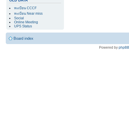
OLD DATA
ทะเบียน CCCF
ทะเบียน Near miss
Social
Online Meeting
UPS Status
Board index
Powered by
phpB