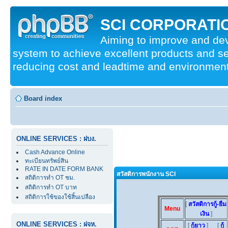
SCI CORPORATIO
Aiming to improve and d
system to achieve excellent products and se
reducing cost and leadtime and environmenta
Board index
ONLINE SERVICES : ฝบง.
Cash Advance Online
ทะเบียนทรัพย์สิน
RATE IN DATE FORM BANK
สวัสดิการพนักงาน SCI
สถิติการทำ OT ชม.
สถิติการทำ OT บาท
สถิติการใช้ของใช้สิ้นเปลือง
[
สวัสดิการกู้-ยืม
Menu
เงิน
]
ONLINE SERVICES : ฝจห.
[
กู้ยาว
] [
กู้