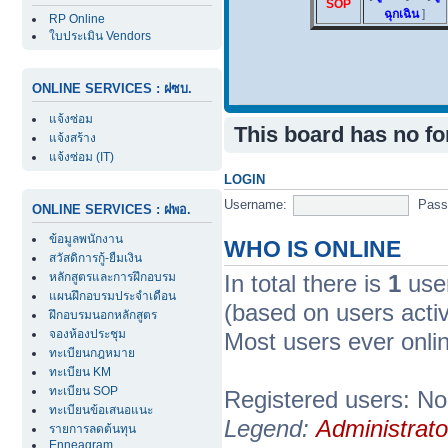
SOP
ฉุกเฉิน
]
RP Online
ใบประเมิน Vendors
ONLINE SERVICES : ฝซบ.
แจ้งซ่อม
This board has no f
แจ้งสร้าง
แจ้งซ่อม (IT)
LOGIN
Username:
Pass
ONLINE SERVICES : ฝพอ.
ข้อมูลพนักงาน
WHO IS ONLINE
สวัสดิการกู้-ยืมเงิน
In total there is
1
user
หลักสูตรและการฝึกอบรม
แผนฝึกอบรมประจำเดือน
(based on users acti
ฝึกอบรมนอกหลักสูตร
จองห้องประชุม
Most users ever onl
ทะเบียนกฎหมาย
ทะเบียน KM
ทะเบียน SOP
Registered users: No
ทะเบียนข้อเสนอแนะ
Legend:
Administrato
รายการลดต้นทุน
Enneagram