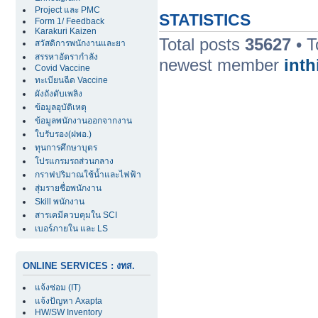
Project และ PMC
STATISTICS
Form 1/ Feedback
Karakuri Kaizen
Total posts
35627
• T
สวัสดิการพนักงานและยา
สรรหาอัตรากำลัง
newest member
inth
Covid Vaccine
ทะเบียนฉีด Vaccine
ผังถังดับเพลิง
ข้อมูลอุบัติเหตุ
ข้อมูลพนักงานออกจากงาน
ใบรับรอง(ฝพอ.)
ทุนการศึกษาบุตร
โปรแกรมรถส่วนกลาง
กราฟปริมาณใช้น้ำและไฟฟ้า
สุ่มรายชื่อพนักงาน
Skill พนักงาน
สารเคมีควบคุมใน SCI
เบอร์ภายใน และ LS
ONLINE SERVICES : งทส.
แจ้งซ่อม (IT)
แจ้งปัญหา Axapta
HW/SW Inventory