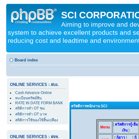
SCI CORPORATIO
Aiming to improve and d
system to achieve excellent products and se
reducing cost and leadtime and environmenta
Board index
ONLINE SERVICES : ฝบง.
Cash Advance Online
ทะเบียนทรัพย์สิน
RATE IN DATE FORM BANK
สวัสดิการพนักงาน SCI
สถิติการทำ OT ชม.
สถิติการทำ OT บาท
สถิติการใช้ของใช้สิ้นเปลือง
[
สวัสดิการกู้-ยืม
Menu
เงิน
]
ONLINE SERVICES : ฝจห.
[
กู้ยาว
] [
กู้