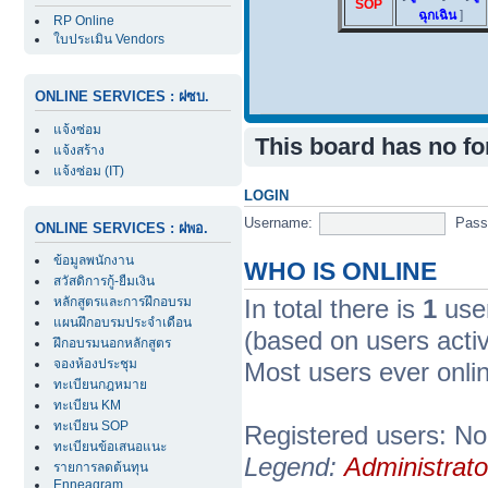
SOP
ฉุกเฉิน
]
RP Online
ใบประเมิน Vendors
ONLINE SERVICES : ฝซบ.
แจ้งซ่อม
This board has no f
แจ้งสร้าง
แจ้งซ่อม (IT)
LOGIN
Username:
Pass
ONLINE SERVICES : ฝพอ.
ข้อมูลพนักงาน
WHO IS ONLINE
สวัสดิการกู้-ยืมเงิน
In total there is
1
user
หลักสูตรและการฝึกอบรม
แผนฝึกอบรมประจำเดือน
(based on users acti
ฝึกอบรมนอกหลักสูตร
จองห้องประชุม
Most users ever onl
ทะเบียนกฎหมาย
ทะเบียน KM
ทะเบียน SOP
Registered users: No
ทะเบียนข้อเสนอแนะ
Legend:
Administrato
รายการลดต้นทุน
Enneagram