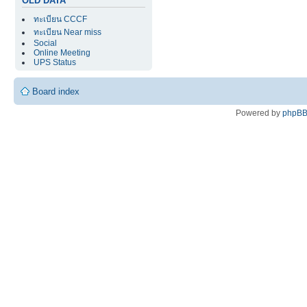
OLD DATA
ทะเบียน CCCF
ทะเบียน Near miss
Social
Online Meeting
UPS Status
Board index
Powered by
phpB