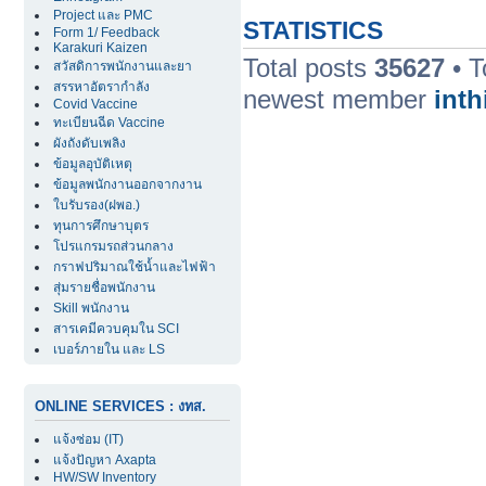
Project และ PMC
STATISTICS
Form 1/ Feedback
Karakuri Kaizen
Total posts
35627
• T
สวัสดิการพนักงานและยา
สรรหาอัตรากำลัง
newest member
inth
Covid Vaccine
ทะเบียนฉีด Vaccine
ผังถังดับเพลิง
ข้อมูลอุบัติเหตุ
ข้อมูลพนักงานออกจากงาน
ใบรับรอง(ฝพอ.)
ทุนการศึกษาบุตร
โปรแกรมรถส่วนกลาง
กราฟปริมาณใช้น้ำและไฟฟ้า
สุ่มรายชื่อพนักงาน
Skill พนักงาน
สารเคมีควบคุมใน SCI
เบอร์ภายใน และ LS
ONLINE SERVICES : งทส.
แจ้งซ่อม (IT)
แจ้งปัญหา Axapta
HW/SW Inventory